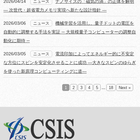
2026/04/14
ナノサイズの「磁気の渦」の正体を解明
ニュース
― 次世代・超省電力メモリ実現へ新たな設計指針 ―
2026/03/06
機械学習を活用し、量子ドットの電圧を
ニュース
自動的に調整する手法を実証 ─ 大規模量子コンピューターの調整自
動化に期待 ─
2026/03/05
電流印加によってエネルギー的に不安定
ニュース
な方位にスピンを安定化させることに成功 ―大きなスピンのゆらぎ
を使った新原理コンピューティングに道―
...
1
2
3
4
5
18
Next »