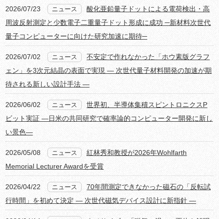
2026/07/23
酸化亜鉛量子ドットによる電荷検出・高
ニュース
周波反射測定と少数電子二重量子ドット形成に成功 ─新材料次世代
量子コンピューターに向けた研究加速に期待─
2026/07/02
不安定で作れなかった「ホウ素版グラフ
ニュース
ェン」を3次元結晶の表面で実現 ― 次世代量子材料開発の加速が期
待される新しい設計手法 ―
2026/06/02
世界初、半導体集積スピントロニクスP
ニュース
ビット実証 ―日米の共同研究で確率論的コンピューター開発に新し
い景色―
2026/05/08
紅林秀和教授が2026年Wohlfarth
ニュース
Memorial Lecturer Awardを受賞
2026/04/22
70年間測定できなかった磁石の「反転試
ニュース
行時間」を初めて決定 ― 次世代磁気デバイス設計に新指針 ―